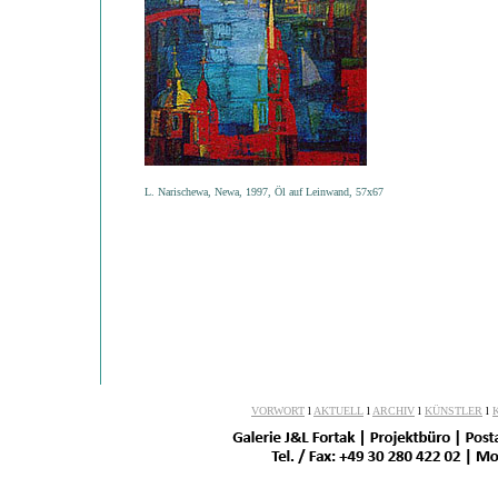
L. Narischewa, Newa, 1997, Öl auf Leinwand, 57x67
VORWORT
l
AKTUELL
l
ARCHIV
l
KÜNSTLER
l