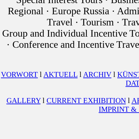
Regional · Europe
Russia · Admin
Travel · Tourism · Tr
Group and Individual Incentive T
· Conference and Incentive Trave
VORWORT
l
AKTUELL
l
ARCHIV
l
KÜNS
DA
GALLERY
l
CURRENT EXHIBITION
l
A
IMPRINT &