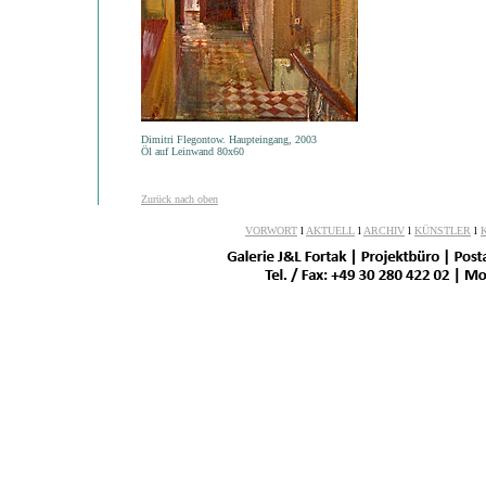
Dimitri Flegontow. Haupteingang, 2003
Öl auf Leinwand 80x60
Zurück nach oben
VORWORT
l
AKTUELL
l
ARCHIV
l
KÜNSTLER
l