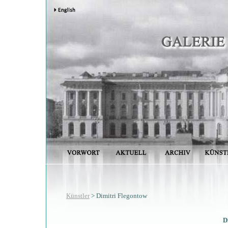
Künstler
> Dimitri Flegontow
D