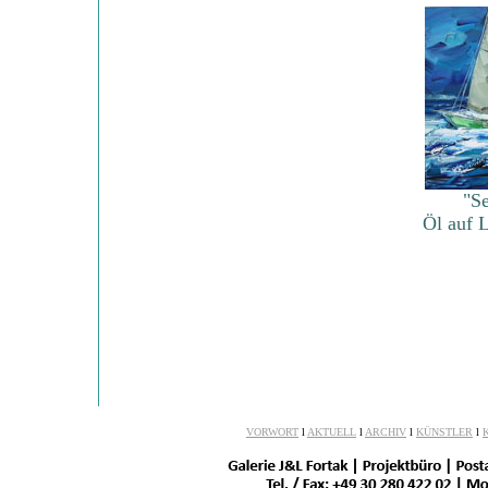
"S
Öl auf 
VORWORT
l
AKTUELL
l
ARCHIV
l
KÜNSTLER
l